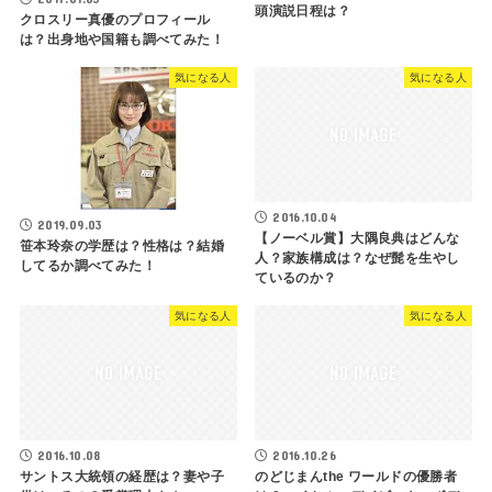
頭演説日程は？
クロスリー真優のプロフィール
は？出身地や国籍も調べてみた！
気になる人
気になる人
2016.10.04
2019.09.03
【ノーベル賞】大隅良典はどんな
笹本玲奈の学歴は？性格は？結婚
人？家族構成は？なぜ髭を生やし
してるか調べてみた！
ているのか？
気になる人
気になる人
2016.10.08
2016.10.26
サントス大統領の経歴は？妻や子
のどじまんthe ワールドの優勝者