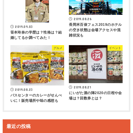
2019.08.26
長岡米百俵フェス2019のホテル
2019.09.03
の空き状態は会場アクセスや混
笹本玲奈の学歴は？性格は？結
雑状況も
婚してるか調べてみた！
グルメ
イベント
2019.08.21
2019.08.23
にいがた酒の陣2020の日程や会
バスセンターのカレーがせんべ
場は？回数券とは？
いに！販売場所や味の感想も
最近の投稿