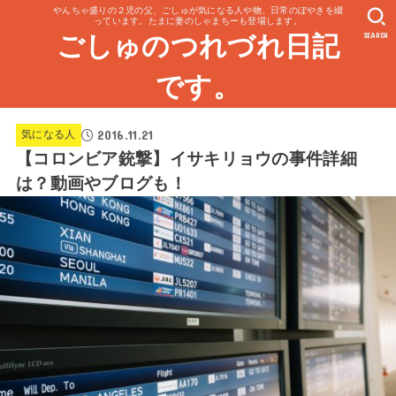
やんちゃ盛りの２児の父、ごしゅが気になる人や物、日常のぼやきを綴
っています。たまに妻のしゃまちーも登場します。
SEARCH
ごしゅのつれづれ日記
です。
2016.11.21
気になる人
【コロンビア銃撃】イサキリョウの事件詳細
は？動画やブログも！