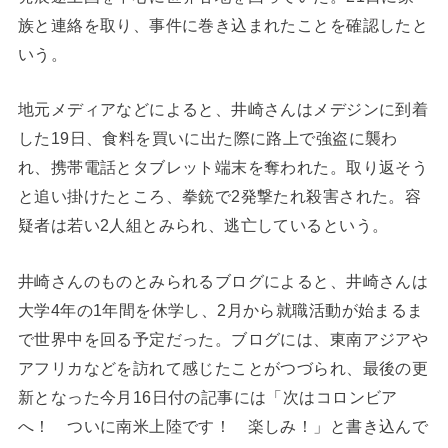
族と連絡を取り、事件に巻き込まれたことを確認したと
いう。
地元メディアなどによると、井崎さんはメデジンに到着
した19日、食料を買いに出た際に路上で強盗に襲わ
れ、携帯電話とタブレット端末を奪われた。取り返そう
と追い掛けたところ、拳銃で2発撃たれ殺害された。容
疑者は若い2人組とみられ、逃亡しているという。
井崎さんのものとみられるブログによると、井崎さんは
大学4年の1年間を休学し、2月から就職活動が始まるま
で世界中を回る予定だった。ブログには、東南アジアや
アフリカなどを訪れて感じたことがつづられ、最後の更
新となった今月16日付の記事には「次はコロンビア
へ！ ついに南米上陸です！ 楽しみ！」と書き込んで