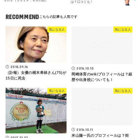
その２（２０１４．６月の話）
は？口コミも！
RECOMMEND
気になる人
気になる人
2018.09.16
2016.10.10
（訃報）女優の樹木希林さん(75)が
岡崎体育のwikiプロフィールは？経
15日に死去
歴や出身校についても！
気になる人
気になる人
2016.10.11
米山隆一氏のプロフィールは？街
2017.01.03