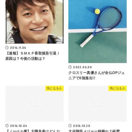
2016.11.06
【速報】ＳＭＡＰ香取慎吾引退！
原因は？今後の活動は？
2023.06.08
クロスリー真優さんが全仏OPジュ
ニアで8強進出!!
気になる人
気になる人
2016.10.04
2016.10.30
【ノーベル賞】大隅良典はどんな
大谷翔平メジャー移籍か？経歴