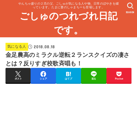
やんちゃ盛りの２児の父、ごしゅが気になる人や物、日常のぼやきを綴
っています。たまに妻のしゃまちーも登場します。
SEARCH
ごしゅのつれづれ日記
です。
2018.08.18
気になる人
金足農高のミラクル逆転２ランスクイズの凄さ
とは？反りすぎ校歌斉唱も！
ポスト
シェア
はてブ
送る
Pocket