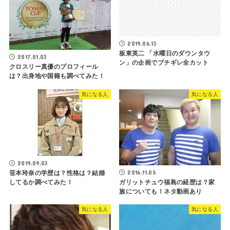
2019.06.13
板東英二 「水曜日のダウンタウ
2017.01.03
ン」の企画でブチギレ全カット
クロスリー真優のプロフィール
は？出身地や国籍も調べてみた！
気になる人
気になる人
2019.09.03
2016.11.05
笹本玲奈の学歴は？性格は？結婚
してるか調べてみた！
ガリットチュウ福島の経歴は？家
族についても！ネタ動画あり
気になる人
気になる人