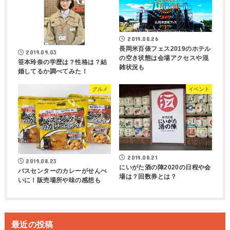
2019.08.26
長岡米百俵フェス2019のホテル
2019.09.03
の空き状態は会場アクセスや混
笹本玲奈の学歴は？性格は？結
雑状況も
婚してるか調べてみた！
グルメ
イベント
2019.08.21
2019.08.23
にいがた酒の陣2020の日程や会
バスセンターのカレーがせんべ
場は？回数券とは？
いに！販売場所や味の感想も
最近の投稿