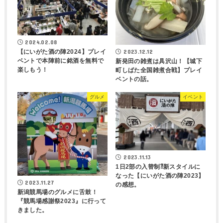
2024.02.08
【にいがた酒の陣2024】プレイ
2023.12.12
ベントで本陣前に銘酒を無料で
新発田の雑煮は具沢山！【城下
楽しもう！
町しばた全国雑煮合戦】プレイ
ベントの話。
グルメ
イベント
2023.11.13
1日2部の入替制⁈新スタイルに
なった【にいがた酒の陣2023】
2023.11.27
の感想。
新潟競馬場のグルメに舌鼓！
『競馬場感謝祭2023』に行って
きました。