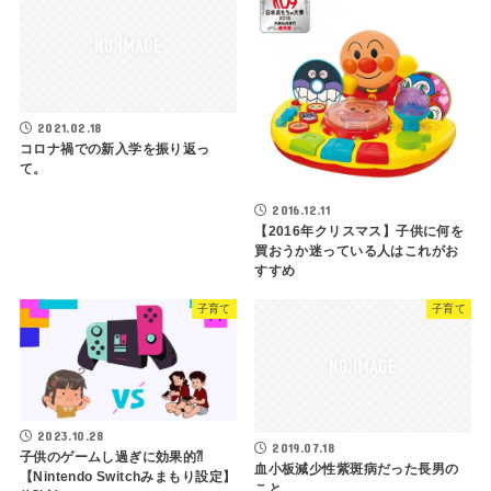
2021.02.18
コロナ禍での新入学を振り返っ
て。
2016.12.11
【2016年クリスマス】子供に何を
買おうか迷っている人はこれがお
すすめ
子育て
子育て
2023.10.28
2019.07.18
子供のゲームし過ぎに効果的⁈
血小板減少性紫斑病だった長男の
【Nintendo Switchみまもり設定】
こと