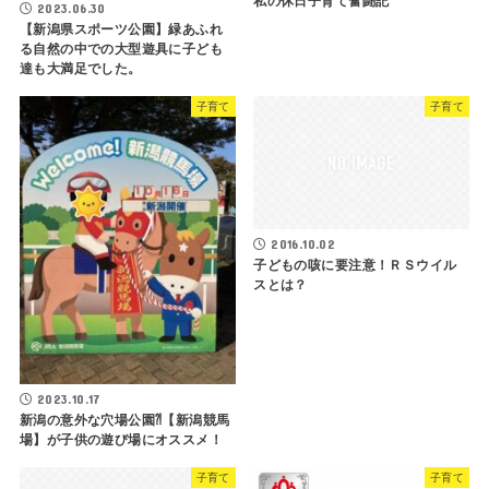
私の休日子育て奮闘記
2023.06.30
【新潟県スポーツ公園】緑あふれ
る自然の中での大型遊具に子ども
達も大満足でした。
子育て
子育て
2016.10.02
子どもの咳に要注意！ＲＳウイル
スとは？
2023.10.17
新潟の意外な穴場公園⁈【新潟競馬
場】が子供の遊び場にオススメ！
子育て
子育て