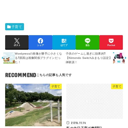
子育て
ポスト
シェア
はてブ
送る
Pocket
Wordpressの画像が勝手に小さくな
子供のゲームし過ぎに効果的⁈
る⁈原因は画像関係プラグインだっ
【Nintendo Switchみまもり設定】
た！
体験談！
RECOMMEND
子育て
子育て
2016.11.14