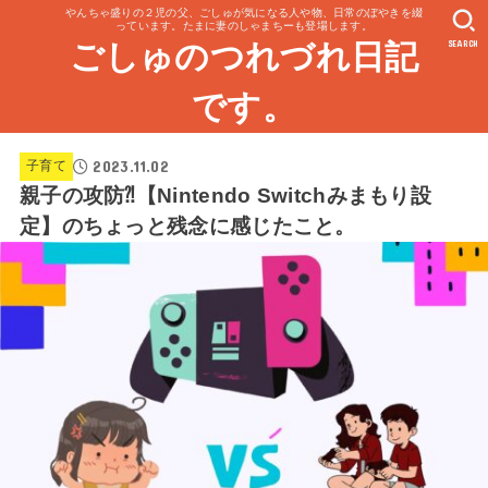
やんちゃ盛りの２児の父、ごしゅが気になる人や物、日常のぼやきを綴
っています。たまに妻のしゃまちーも登場します。
SEARCH
ごしゅのつれづれ日記
です。
2023.11.02
子育て
親子の攻防⁈【Nintendo Switchみまもり設
定】のちょっと残念に感じたこと。