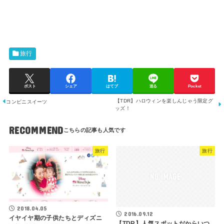
旅行
ポスト
シェア
はてブ
送る
Pocket
【TDR】ハロウィンを楽しんじゃう限定グ
コンビニスイーツ
ッズ！
RECOMMEND
旅行
旅行
2018.04.05
2016.09.12
イヤイヤ期の子供たちとディズニ
【TDR】人気スポットだからいつ