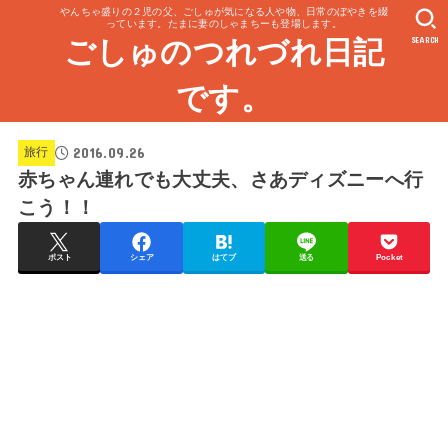
やんちゃ盛りの２児の父、ごしゅが気になる人や物、日常のぼやきを綴
っています。たまに妻のしゃまちーも登場します。
SEARCH
ごしゅのつれづれ日記
です。
2016.09.26
旅行
赤ちゃん連れでも大丈夫、さあディズニーへ行
こう！！
ポスト
シェア
はてブ
送る
Pocket