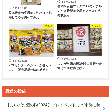
2019.08.26
長岡米百俵フェス2019のホテル
2019.09.03
の空き状態は会場アクセスや混
笹本玲奈の学歴は？性格は？結
雑状況も
婚してるか調べてみた！
グルメ
イベント
2019.08.21
2019.08.23
にいがた酒の陣2020の日程や会
バスセンターのカレーがせんべ
場は？回数券とは？
いに！販売場所や味の感想も
最近の投稿
【にいがた酒の陣2024】プレイベントで本陣前に銘