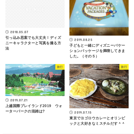
2018.05.07
引っ込み思案でも大丈夫！ディズ
2019.08.25
ニーキャラクターと写真を撮る方
子どもと一緒にディズニーバケー
法
ションパッケージを満喫してきま
した。（その５）
旅行
旅行
2019.07.21
上越国際プレイランド2019 ウォ
ーターパークの混雑は?
2019.07.15
東京でヨゴロウカレーとオリンピ
ックと大好きなミスチルだす＾＾