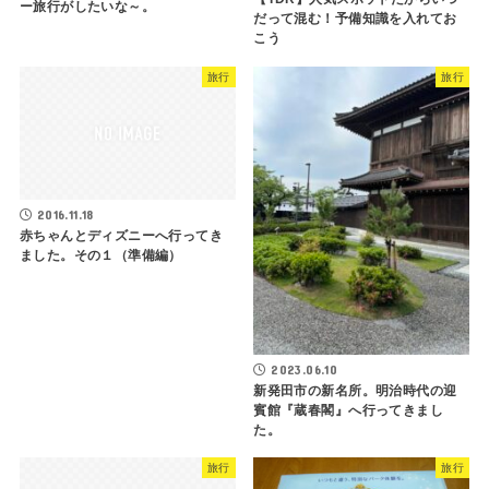
ー旅行がしたいな～。
だって混む！予備知識を入れてお
こう
旅行
旅行
2016.11.18
赤ちゃんとディズニーへ行ってき
ました。その１（準備編）
2023.06.10
新発田市の新名所。明治時代の迎
賓館『蔵春閣』へ行ってきまし
た。
旅行
旅行